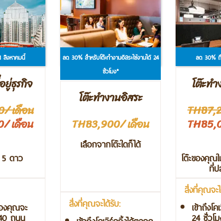
 สิงหาคมนี้
ลด 30% สำหรับโต๊ะทำงานอิสระใช้งานได้ 24
ลด 30% ถึง
ชั่วโมง*
ยู่ธุรกิจ
โต๊ะท
โต๊ะทำงานอิสระ
/ เดือน
THB7,2
/ เดือน
THB3,900/ เดือน
THB5,0
เลือกจากโต๊ะใดก็ได้
ับ 5 ดาว
โต๊ะของคุณใน
ที่
สิ่งที่คุณจะไ
สิ่งที่คุณจะได้รับ:
จของคุณจะ
เข้าถึงโค
540 ถนน
24 ชั่วโม
เข้าถึงโคเวิร์คกิ้งได้ตลอด