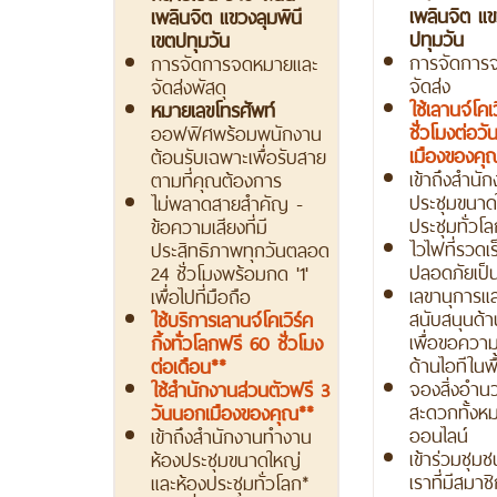
เพลินจิต แข
เพลินจิต แขวงลุมพินี
ปทุมวัน
เขตปทุมวัน
การจัดการ
การจัดการจดหมายและ
จัดส่ง
จัดส่งพัสดุ
ใช้เลานจ์โคเว
หมายเลขโทรศัพท์
ชั่วโมงต่อวัน
ออฟฟิศพร้อมพนักงาน
เมืองของค
ต้อนรับเฉพาะเพื่อรับสาย
เข้าถึงสำนั
ตามที่คุณต้องการ
ประชุมขนาด
ไม่พลาดสายสำคัญ -
ประชุมทั่วโ
ข้อความเสียงที่มี
ไวไฟที่รวดเ
ประสิทธิภาพทุกวันตลอด
ปลอดภัยเป็
24 ชั่วโมงพร้อมกด '1'
เลขานุการแ
เพื่อไปที่มือถือ
สนับสนุนด้า
ใช้บริการเลานจ์โคเวิร์ค
เพื่อขอความ
กิ้งทั่วโลกฟรี 60 ชั่วโมง
ด้านไอทีในพื้
ต่อเดือน**
จองสิ่งอำ
ใช้สำนักงานส่วนตัวฟรี 3
สะดวกทั้งหม
วันนอกเมืองของคุณ**
ออนไลน์
เข้าถึงสำนักงานทำงาน
เข้าร่วมชุม
ห้องประชุมขนาดใหญ่
เราที่มีสมา
และห้องประชุมทั่วโลก*