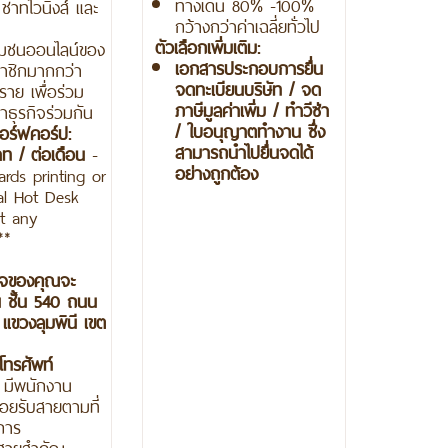
ทางเดิน 80% -100%
 ชาทไวนิงส์ และ
กว้างกว่าค่าเฉลี่ยทั่วไป
ตัวเลือกเพิ่มเติม:
ชุมชนออนไลน์ของ
เอกสารประกอบการยื่น
สมาชิกมากกว่า
จดทะเบียนบริษัท / จด
าย เพื่อร่วม
ภาษีมูลค่าเพิ่ม / ทำวีซ่า
ธุรกิจร่วมกัน
/ ใบอนุญาตทำงาน ซึ่ง
อร์ฟคอร์ป:
สามารถนำไปยื่นจดได้
ท / ต่อเดือน
-
อย่างถูกต้อง
rds printing or
al Hot Desk
at any
**
รกิจของคุณจะ
 ชั้น
540 ถนน
 แขวงลุมพินี เขต
โทรศัพท์
ศ
มีพนักงาน
อยรับสายตามที่
การ
สายสำคัญ -