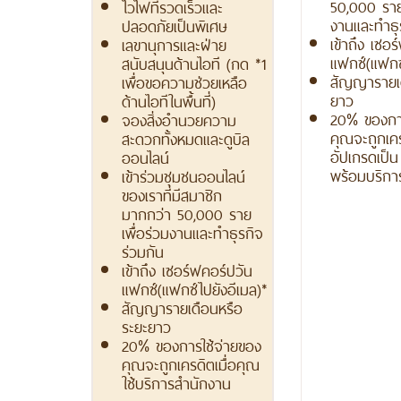
50,000 ราย 
ไวไฟที่รวดเร็วและ
งานและทำธุ
ปลอดภัยเป็นพิเศษ
เข้าถึง เซอ
เลขานุการและฝ่าย
แฟกซ์(แฟกซ์
สนับสนุนด้านไอที (กด *1
สัญญารายเด
เพื่อขอความช่วยเหลือ
ยาว
ด้านไอทีในพื้นที่)
20% ของการ
จองสิ่งอำนวยความ
คุณจะถูกเคร
สะดวกทั้งหมดและดูบิล
อัปเกรดเป็
ออนไลน์
พร้อมบริกา
เข้าร่วมชุมชนออนไลน์
ของเราที่มีสมาชิก
มากกว่า 50,000 ราย
เพื่อร่วมงานและทำธุรกิจ
ร่วมกัน
เข้าถึง เซอร์ฟคอร์ปวัน
แฟกซ์(แฟกซ์ไปยังอีเมล)*
สัญญารายเดือนหรือ
ระยะยาว
20% ของการใช้จ่ายของ
คุณจะถูกเครดิตเมื่อคุณ
ใช้บริการสำนักงาน