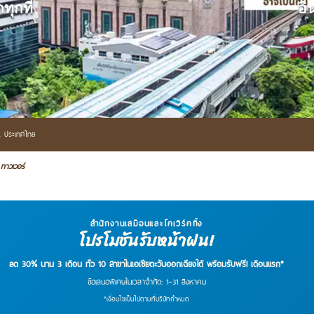
ุกที่
อิ
ฯ,
ประเทศไทย
่ ทาวเวอร์
สำนักงานเสมือนและโคเวิร์คกิ้ง
โปรโมชันรับหน้าฝน!
ลด 30% นาน 3 เดือน ทั่ว 10 สาขาในเอเชียตะวันออกเฉียงใต้ พร้อมรับฟรี! เดือนแรก*
ข้อเสนอพิเศษในเวลาจำกัด: 1–31 สิงหาคม
*เงื่อนไขเป็นไปตามที่บริษัทกำหนด