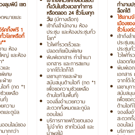
วงลุมพินี เขต
ทำงานประ
ทั้งวันในช่วงเวลาทำการ
ล็อคได้
หรือตลอด 24 ชั่วโมงทุก
จดหมายและ
ใช้เลานจ์
วัน
(มีทางเลือก)
เมืองขอ
เข้าถึงสำนักงาน ห้อง
ิร์คกิ้งฟรี 1
ชั่วโมงต
ประชุม และห้องประชุมทั่ว
ทั่วโลกหรือที่
เข้าถึงส
โลก*
ุณ**
ประชุมข
ไวไฟที่รวดเร็วและ
กงาน ห้อง
ประชุมทั
ปลอดภัยเป็นพิเศษ
ใหญ่ และห้อง
ไวไฟที่ร
พิมพ์เอกสาร ทำสำเนา
ลก*
ปลอดภัยเ
เอกสาร และการสแกน
ร็วและ
พิมพ์เอ
จากโต๊ะใดก็ได้
นพิเศษ
เอกสาร 
เลขานุการและฝ่าย
ละฝ่าย
จากโต๊ะใด
สนับสนุนด้านไอที (กด *1
นไอที (กด *1
เลขานุกา
เพื่อขอความช่วยเหลือ
ช่วยเหลือ
สนับสนุน
ด้านไอทีในพื้นที่)
นที่)
เพื่อขอค
จองสิ่งอำนวยความ
นวยความ
ด้านไอทีใน
สะดวกทั้งหมดและดูบิล
ดและดูบิล
จองสิ่ง
ออนไลน์
สะดวกทั้
บริการกาแฟด้วยตนเอง
ชนออนไลน์ของ
ออนไลน์
ไม่จำกัด ชาทไวนิงส์ และ
ชิกมากกว่า
บริการก
น้ำผลไม้