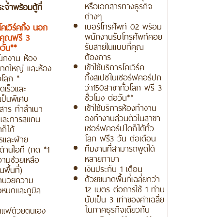
หรือเอกสารทางธุรกิจ
จำพร้อมตู้ที่
ต่างๆ
เบอร์โทรศัพท์ 02 พร้อม
โคเวิร์คกิ้ง นอก
พนักงานรับโทรศัพท์คอย
งคุณฟรี 3
รับสายในแบบที่คุณ
่อวัน**
ต้องการ
ำนักงาน ห้อง
เข้าใช้บริการโคเวิร์ค
นาดใหญ่ และห้อง
กิ้งสเปซในเซอร์ฟคอร์ปก
่วโลก *
ว่า150สาขาทั่วโลก ฟรี 3
วดเร็วและ
ชั่วโมง ต่อวัน**
ป็นพิเศษ
เข้าใช้บริการห้องทำงาน
กสาร ทำสำเนา
องทำงานส่วนตัวในสาขา
และการสแกน
เซอร์ฟคอร์ปใดก็ได้ทั่ว
ก็ได้
โลก ฟรี3 วัน ต่อเดือน
รและฝ่าย
ทีมงานที่สามารถพูดได้
ด้านไอที (กด *1
หลายภาษา
วามช่วยเหลือ
เงินประกัน 1 เดือน
พื้นที่)
ด้วยขนาดพื้นที่เฉลี่ยกว่า
อำนวยความ
12 เมตร ต่อการใช้ 1 ท่าน
งหมดและดูบิล
นับเป็น 3 เท่าของค่าเฉลี่ย
ในภาคธุรกิจเดียวกัน
าแฟด้วยตนเอง