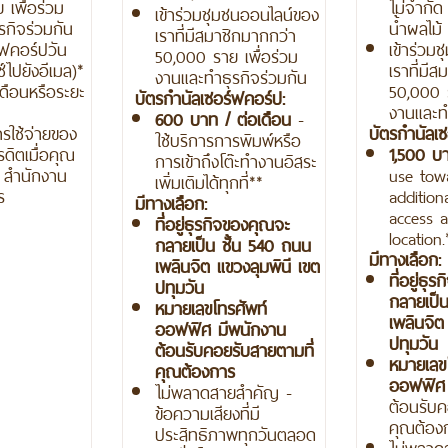
เพื่อร่วม
ไม่จำกัด
เข้าร่วมชุมชนออนไลน์ของ
รกิจร่วมกัน
น้ำผลไม้
เราที่มีสมาชิกมากกว่า
ร์ฟคอร์ปวัน
เข้าร่วม
50,000 ราย เพื่อร่วม
ไปยังอีเมล)*
เราที่มี
งานและทำธุรกิจร่วมกัน
ือนหรือระยะ
50,000 ร
บัตรกำนัลเซอร์ฟคอร์ป:
งานและทำ
600
บาท
/ ต่อเดือน
-
ใช้จ่ายของ
บัตรกำนัลเซ
ใช้บริการการพิมพ์หรือ
ดิตเมื่อคุณ
1,500 บา
การเข้าถึงโต๊ะทำงานอิสระ
น สำนักงาน
use towa
เพิ่มเติมได้ทุกที่**
ร
addition
มีทางเลือก:
access 
ที่อยู่ธุรกิจของคุณจะ
location.
กลายเป็น ชั้น
540 ถนน
มีทางเลือก:
เพลินจิต แขวงลุมพินี เขต
ที่อยู่ธุ
ปทุมวัน
กลายเป็น
หมายเลขโทรศัพท์
เพลินจิต
ออฟฟิศ มีพนักงาน
ปทุมวัน
ต้อนรับคอยรับสายตามที่
หมายเลข
คุณต้องการ
ออฟฟิ
ไม่พลาดสายสำคัญ -
ต้อนรับค
ข้อความเสียงที่มี
คุณต้อง
ประสิทธิภาพทุกวันตลอด
ไม่พลาด