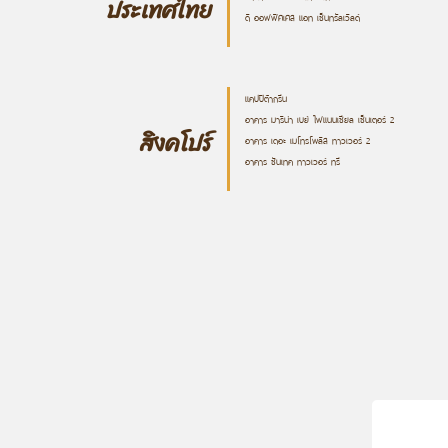
ประเทศไทย
ดิ ออฟฟิศเศส แอท เซ็นทรัลเวิลด์
แคปปิต้ากรีน
อาคาร มาริน่า เบย์ ไฟแนนเชียล เซ็นเตอร์ 2
สิงคโปร์
อาคาร เดอะ เมโทรโพลิส ทาวเวอร์ 2
อาคาร ซันเทค ทาวเวอร์ ทรี