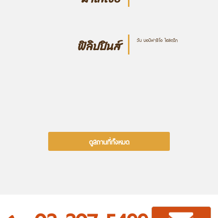
วัน บอนิฟาซิโอ ไฮสตรีท
ฟิลิปปินส์
ดูสถานที่ทั้งหมด