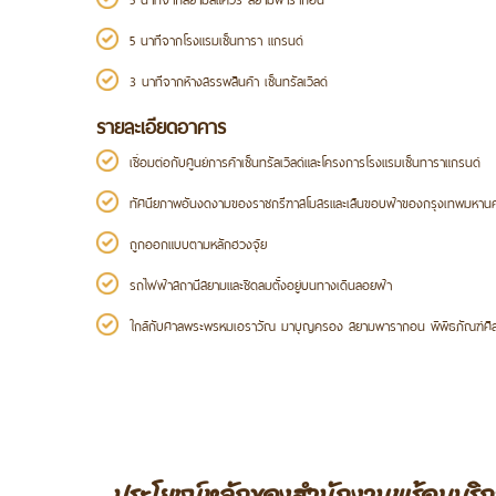
5 นาทีจากโรงแรมเซ็นทารา แกรนด์
3 นาทีจากห้างสรรพสินค้า เซ็นทรัลเวิลด์
รายละเอียดอาคาร
เชื่อมต่อกับศูนย์การค้าเซ็นทรัลเวิลด์และโครงการโรงแรมเซ็นทาราแกรนด์
ทัศนียภาพอันงดงามของราชกรีฑาสโมสรและเส้นขอบฟ้าของกรุงเทพมหาน
ถูกออกแบบตามหลักฮวงจุ้ย
รถไฟฟ้าสถานีสยามและชิดลมตั้งอยู่บนทางเดินลอยฟ้า
ใกล้กับศาลพระพรหมเอราวัณ มาบุญครอง สยามพารากอน พิพิธภัณฑ์ศิลป
ประโยชน์หลักของสำนักงานพร้อมบริก