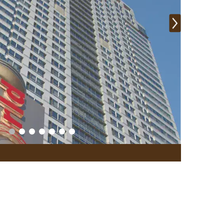
พื้นที่เบรคเอ