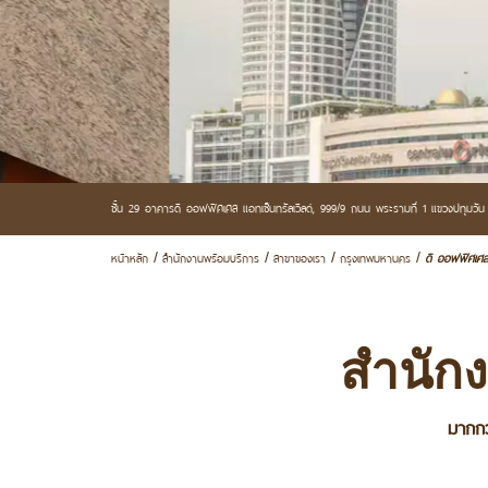
ชั้น 29 อาคารดิ ออฟฟิศเศส แอทเซ็นทรัลเวิลด์,
999/9 ถนน พระรามที่ 1 แขวงปทุมวัน
หน้าหลัก
สำนักงานพร้อมบริการ
สาขาของเรา
กรุงเทพมหานคร
ดิ ออฟฟิศเศส 
/
/
/
/
สำนักง
มากกว